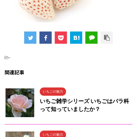
-
関連記事
いちごの魅力
いちご雑学シリーズ いちごはバラ科
って知っていましたか？
いちごの魅力