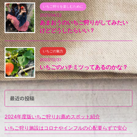
いちご狩りを楽しむために
2021/04/22
あまおうのいちご狩りがしてみたい
けどどうしたらいい？
いちごの魅力
2023/12/31
いちごのハチミツってあるのかな？
最近の投稿
2024年度版いちご狩りお薦めスポット紹介
いちご狩り施設はコロナやインフルの心配要らずで安心