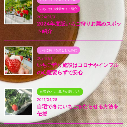
いちご狩り検索サイト紹介
2024/01/01
2024年度版いちご狩りお薦めスポッ
ト紹介
いちご狩りを楽しむために
2024/1/1
いちご狩り施設はコロナやインフル
の心配要らずで安心
自宅でいちご栽培を楽しもう
2021/04/28
自宅で冬にいちごをならせる方法を
伝授