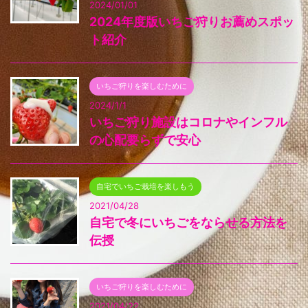
2024/01/01
2024年度版いちご狩りお薦めスポッ
ト紹介
いちご狩りを楽しむために
2024/1/1
いちご狩り施設はコロナやインフル
の心配要らずで安心
自宅でいちご栽培を楽しもう
2021/04/28
自宅で冬にいちごをならせる方法を
伝授
いちご狩りを楽しむために
2021/04/22