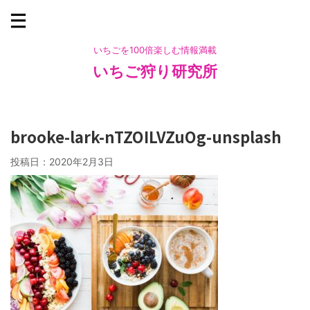
いちごを100倍楽しむ情報満載
いちご狩り研究所
brooke-lark-nTZOILVZuOg-unsplash
投稿日：
2020年2月3日