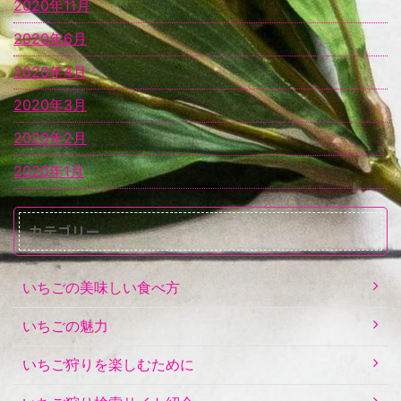
2020年11月
2020年6月
2020年4月
2020年3月
2020年2月
2020年1月
カテゴリー
いちごの美味しい食べ方
いちごの魅力
いちご狩りを楽しむために