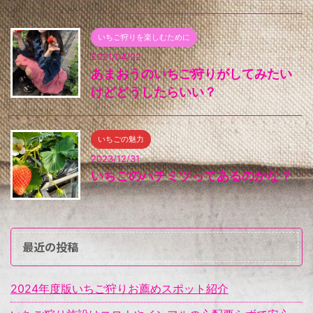
いちご狩りを楽しむために
2021/04/22
あまおうのいちご狩りがしてみたい
けどどうしたらいい？
いちごの魅力
2023/12/31
いちごのハチミツってあるのかな？
最近の投稿
2024年度版いちご狩りお薦めスポット紹介