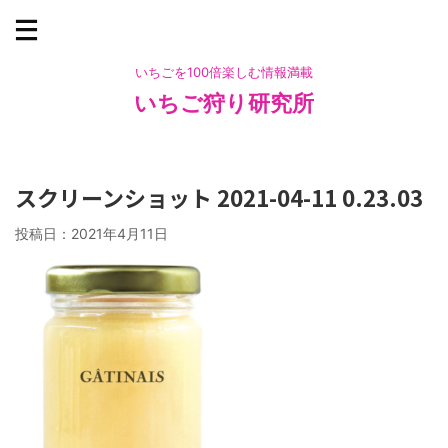
いちごを100倍楽しむ情報満載
いちご狩り研究所
スクリーンショット 2021-04-11 0.23.03
投稿日：
2021年4月11日