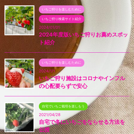
いちご狩りを楽しむために
いちご狩り検索サイト紹介
2024/01/01
2024年度版いちご狩りお薦めスポッ
ト紹介
いちご狩りを楽しむために
2024/1/1
いちご狩り施設はコロナやインフル
の心配要らずで安心
自宅でいちご栽培を楽しもう
2021/04/28
自宅で冬にいちごをならせる方法を
伝授