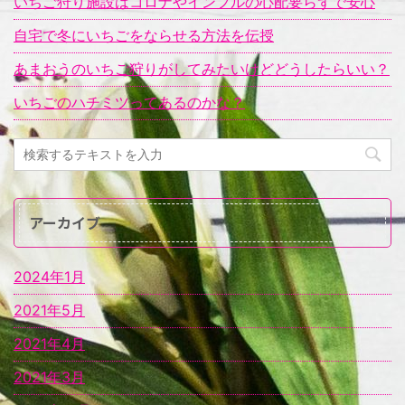
いちご狩り施設はコロナやインフルの心配要らずで安心
自宅で冬にいちごをならせる方法を伝授
あまおうのいちご狩りがしてみたいけどどうしたらいい？
いちごのハチミツってあるのかな？
アーカイブ
2024年1月
2021年5月
2021年4月
2021年3月