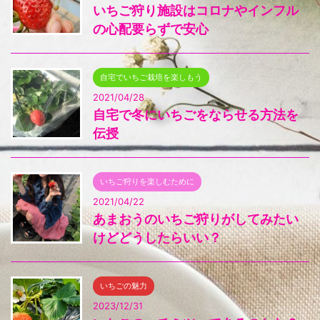
いちご狩り施設はコロナやインフル
の心配要らずで安心
自宅でいちご栽培を楽しもう
2021/04/28
自宅で冬にいちごをならせる方法を
伝授
いちご狩りを楽しむために
2021/04/22
あまおうのいちご狩りがしてみたい
けどどうしたらいい？
いちごの魅力
2023/12/31