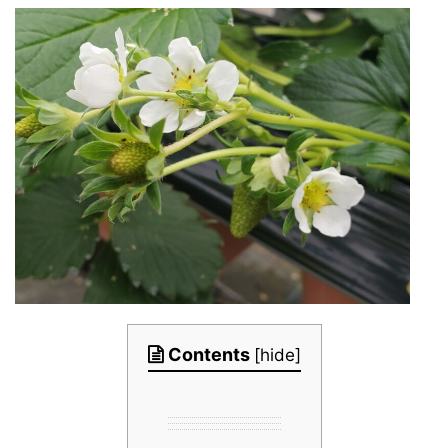
Contents
[
hide
]