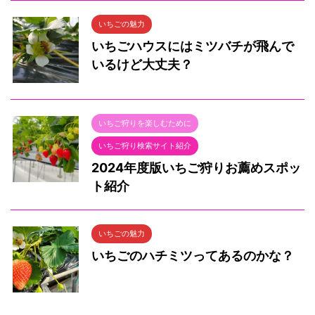
いちごの魅力
いちごハウスにはミツバチが飛んで
いるけど大丈夫？
いちご狩りを楽しむために
いちご狩り検索サイト紹介
2024年度版いちご狩りお薦めスポッ
ト紹介
いちごの魅力
いちごのハチミツってあるのかな？