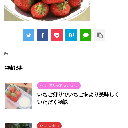
-
関連記事
いちご狩りを楽しむために
いちご狩りでいちごをより美味しく
いただく秘訣
いちごの魅力