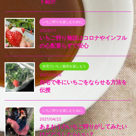
ト紹介
いちご狩りを楽しむために
2024/1/1
いちご狩り施設はコロナやインフル
の心配要らずで安心
自宅でいちご栽培を楽しもう
2021/04/28
自宅で冬にいちごをならせる方法を
伝授
いちご狩りを楽しむために
2021/04/22
あまおうのいちご狩りがしてみたい
けどどうしたらいい？