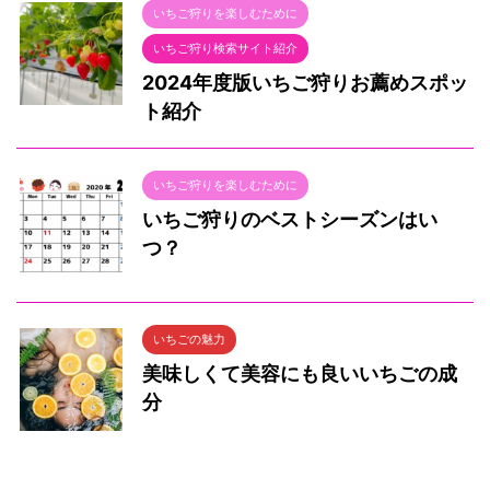
いちご狩りを楽しむために
いちご狩り検索サイト紹介
2024年度版いちご狩りお薦めスポッ
ト紹介
いちご狩りを楽しむために
いちご狩りのベストシーズンはい
つ？
いちごの魅力
美味しくて美容にも良いいちごの成
分