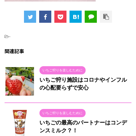
-
関連記事
いちご狩りを楽しむために
いちご狩り施設はコロナやインフル
の心配要らずで安心
いちご狩りを楽しむために
いちごの最高のパートナーはコンデ
ンスミルク？！